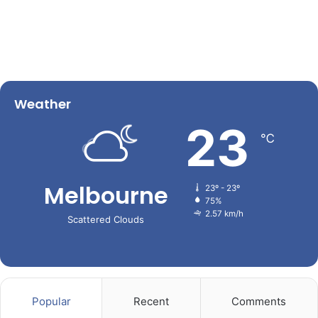
Weather
23
℃
Melbourne
23º - 23º
75%
2.57 km/h
Scattered Clouds
Popular
Recent
Comments