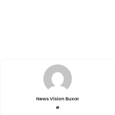
News Vision Buxar
W
e