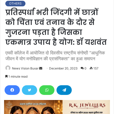
OTHERS
प्रतिस्पर्धा भरी जिंदगी में छात्रों
को चिंता एवं तनाव के दौर से
गुजरना पड़ता है जिसका
एकमात्र उपाय है योग: डॉ यशवंत
एमवी कॉलेज में आयोजित दो दिवसीय राष्ट्रीय संगोष्ठी "आधुनिक
जीवन में योग मनोविज्ञान की प्रासंगिकता" का हुआ समापन
News Vision Buxar
S
December 20, 2023
0
157
e
1 minute read
n
d
a
n
e
m