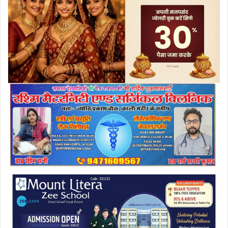
a
i
l