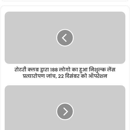
b
s
i
t
e
रोटरी क्लब द्वारा 188 लोगो का हुआ निशुल्क लेंस
प्रत्यारोपण जांच, 22 दिसंबर को ऑपरेशन