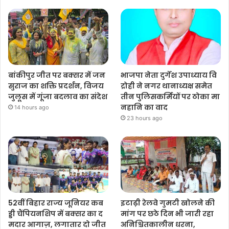
बांकीपुर जीत पर बक्सर में जन
भाजपा नेता दुर्गेश उपाध्याय वि
सुराज का शक्ति प्रदर्शन, विजय
द्रोही ने नगर थानाध्यक्ष समेत
जुलूस में गूंजा बदलाव का संदेश
तीन पुलिसकर्मियों पर ठोका मा
नहानि का वाद
14 hours ago
23 hours ago
52वीं बिहार राज्य जूनियर कब
इटाढ़ी रेलवे गुमटी खोलने की
ड्डी चैंपियनशिप में बक्सर का द
मांग पर छठे दिन भी जारी रहा
मदार आगाज़, लगातार दो जीत
अनिश्चितकालीन धरना,