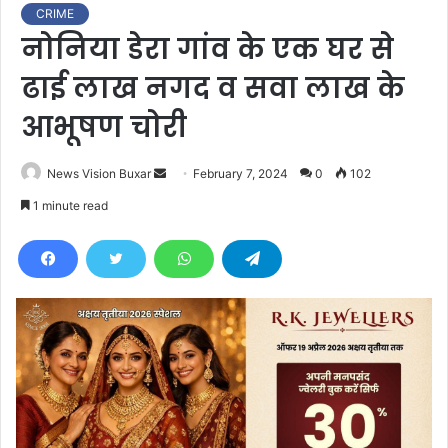
CRIME
नोनिया डेरा गांव के एक घर से
ढाई लाख नगद व सवा लाख के
आभूषण चोरी
News Vision Buxar
S
February 7, 2024
0
102
e
1 minute read
n
d
a
n
e
m
a
i
l