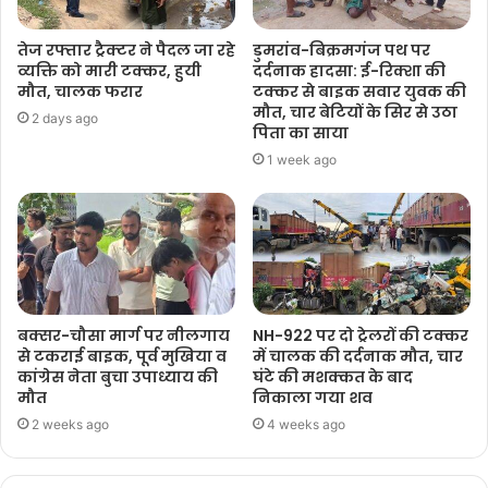
तेज रफ्तार ट्रैक्टर ने पैदल जा रहे
डुमरांव-बिक्रमगंज पथ पर
व्यक्ति को मारी टक्कर, हुयी
दर्दनाक हादसा: ई-रिक्शा की
मौत, चालक फरार
टक्कर से बाइक सवार युवक की
मौत, चार बेटियों के सिर से उठा
2 days ago
पिता का साया
1 week ago
बक्सर-चौसा मार्ग पर नीलगाय
NH-922 पर दो ट्रेलरों की टक्कर
से टकराई बाइक, पूर्व मुखिया व
में चालक की दर्दनाक मौत, चार
कांग्रेस नेता बुचा उपाध्याय की
घंटे की मशक्कत के बाद
मौत
निकाला गया शव
2 weeks ago
4 weeks ago