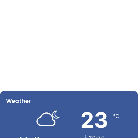
Weather
23
℃
23º - 23º