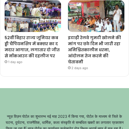
52वीं बिहार राज्य जूनियर कब
इटाढ़ी रेलवे गुमटी खोलने की
ड्डी चैंपियनशिप में बक्सर का द
मांग पर छठे दिन भी जारी रहा
मदार आगाज़, लगातार दो जीत
अनिश्चितकालीन धरना,
से नॉकआउट की दहलीज पर
आंदोलन तेज करने की
चेतावनी
1 day ago
2 days ago
न्यूज़ विज़न पोर्टल का शुभारम्भ मई माह 2023 में किया गया, पोर्टल के माध्यम से जिले के
घटना, दुर्घटना, राजनैतिक, धार्मिक, कला संस्कृति से सम्बंधित खबरों का लगातार प्रकाशन
किया जा रहा है| न्यूज़ पोर्टल का कार्यालय कलेक्ट्रेट रोड स्थित आदर्श नगर में चल रहा है।