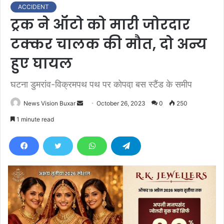
ACCIDENT
ट्रक ने ऑटो को मारी जोरदार
टक्कर चालक की मौत, दो अन्य
हुए घायल
घटना डुमरांव-विक्रमपथ पथ पर कोपवा़ बस स्टैंड के समीप
News Vision Buxar
S
October 26, 2023
0
250
e
1 minute read
n
d
a
n
e
m
a
i
l