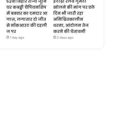
52वीं बिहार राज्य जूनि
इटाढ़ी रेलवे गुमटी
यर कबड्डी चैंपियनशिप
खोलने की मांग पर छठे
में बक्सर का दमदार आ
दिन भी जारी रहा
गाज़, लगातार दो जीत
अनिश्चितकालीन
से नॉकआउट की दहली
धरना, आंदोलन तेज
ज पर
करने की चेतावनी
1 day ago
2 days ago