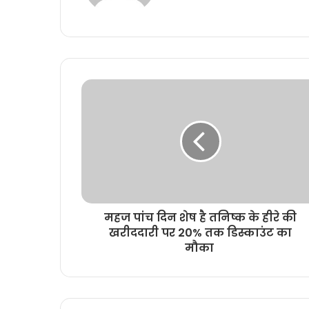
b
s
i
t
e
महज पांच दिन शेष है तनिष्क के हीरे की
खरीददारी पर 20% तक डिस्काउंट का
मौका