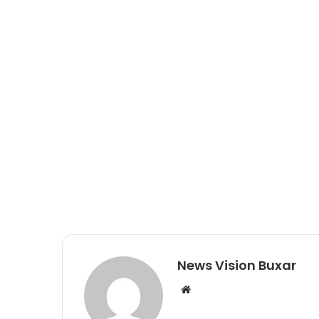
News Vision Buxar
W
e