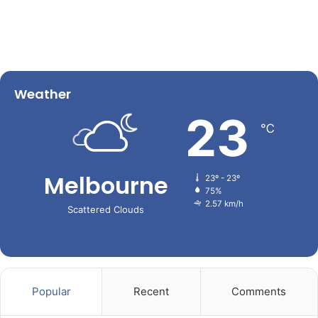
Weather
23
℃
Melbourne
23º - 23º
75%
2.57 km/h
Scattered Clouds
Popular
Recent
Comments