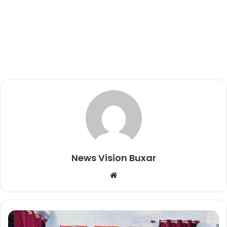
News Vision Buxar
W
e
b
s
i