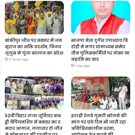
बांकीपुर जीत पर बक्सर में जन
भाजपा नेता दुर्गेश उपाध्याय वि
सुराज का शक्ति प्रदर्शन, विजय
द्रोही ने नगर थानाध्यक्ष समेत
जुलूस में गूंजा बदलाव का संदेश
तीन पुलिसकर्मियों पर ठोका मा
नहानि का वाद
17 hours ago
1 day ago
52वीं बिहार राज्य जूनियर कब
इटाढ़ी रेलवे गुमटी खोलने की
ड्डी चैंपियनशिप में बक्सर का द
मांग पर छठे दिन भी जारी रहा
मदार आगाज़, लगातार दो जीत
अनिश्चितकालीन धरना,
से नॉकआउट की दहलीज पर
आंदोलन तेज करने की