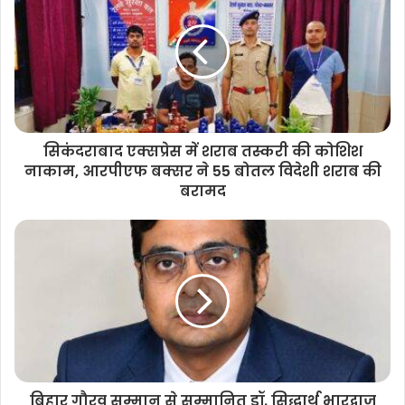
t
e
सिकंदराबाद एक्सप्रेस में शराब तस्करी की कोशिश
नाकाम, आरपीएफ बक्सर ने 55 बोतल विदेशी शराब की
बरामद
बिहार गौरव सम्मान से सम्मानित डॉ. सिद्धार्थ भारद्वाज