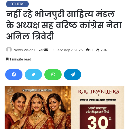
OTHERS
नहीं रहे भोजपुरी साहित्य मंडल
के अध्यक्ष सह वरिष्ठ कांग्रेस नेता
अनिल त्रिवेदी
News Vision Buxar
S
February 7, 2025
0
294
e
1 minute read
n
d
a
n
e
m
a
i
l