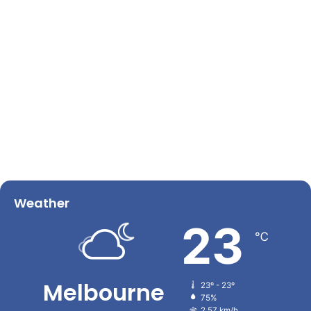
Weather
23
℃
Melbourne
23º - 23º
75%
2.57 km/h