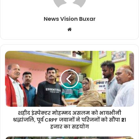
News Vision Buxar
W
e
b
s
i
t
e
शहीद इंस्पेक्टर मोहम्मद असलम को भावभीनी
श्रद्धांजलि, पूर्व CRPF जवानों ने परिजनों को सौंपा ₹21
हजार का सहयोग