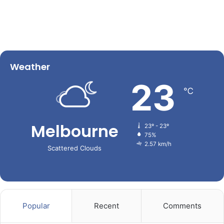
Weather
23
℃
Melbourne
23º - 23º
75%
2.57 km/h
Scattered Clouds
Popular
Recent
Comments