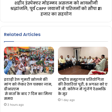
शहीद इंस्पेक्टर मोहम्मद असलम को भावभीनी
श्रद्धांजलि, पूर्व CRPF जवानों ने परिजनों को सौंपा ₹21
हजार का सहयोग
Related Articles
इटाढ़ी रेल गुमटी खोलने की
राष्ट्रीय समूहगान प्रतियोगिता
मांग को लेकर रेल चक्का जाम,
की तैयारियां पूरी, 8 अगस्त को ए
डीआरएम
म.वी. कॉलेज में गूंजेंगे देशभक्ति
से वार्ता के बाद 7 दिन का मिला
के सुर
समय
1 day ago
3 hours ago