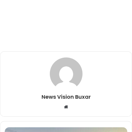
News Vision Buxar
W
e
b
s