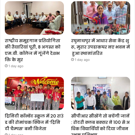
राष्ट्रीय समूहगान प्रतियोगिता
रघुनाथपुर में आधार सेवा केंद्र शु
की तैयारियां पूरी, 8 अगस्त को
रू, मुरार उपडाकघर नए भवन में
एम.वी. कॉलेज में गूंजेंगे देशभ
हुआ स्थानांतरित
क्ति के सुर
1 day ago
1 day ago
ट्रिनिटी कॉन्वेंट स्कूल में 20 राउं
सीपीआर सीखेंगे तो बचेंगी जानें
ड की रोमांचक क्विज में ‘ट्रिनि
: रोटरी क्लब बक्सर ने 100 से अ
टी चैम्पस’ बनी विजेता
धिक विद्यार्थियों को दिया जीवन
रक्षक प्रशिक्षण
1 day ago