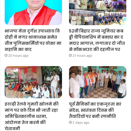
भाजपा नेता दुर्गेश उपाध्याय वि
52वीं बिहार राज्य जूनियर कब
द्रोही ने नगर थानाध्यक्ष समेत
ड्डी चैंपियनशिप में बक्सर का द
तीन पुलिसकर्मियों पर ठोका मा
मदार आगाज़, लगातार दो जीत
नहानि का वाद
से नॉकआउट की दहलीज पर
20 hours ago
21 hours ago
इटाढ़ी रेलवे गुमटी खोलने की
पूर्व सैनिकों का एकजुटता का
मांग पर छठे दिन भी जारी रहा
संदेश, स्वतंत्रता दिवस की
अनिश्चितकालीन धरना,
तैयारियों पर बनी रणनीति
आंदोलन तेज करने की
2 days ago
चेतावनी