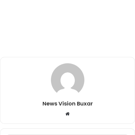
News Vision Buxar
W
e
b