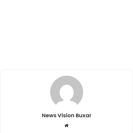
News Vision Buxar
W
e