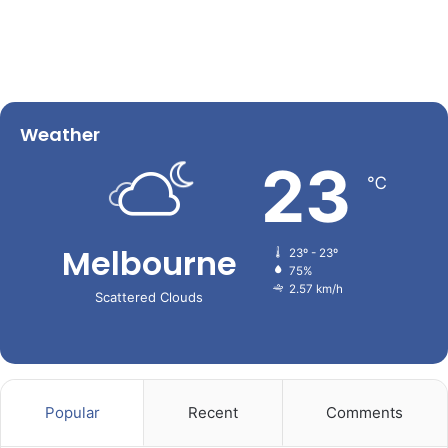
Weather
23
℃
Melbourne
23º - 23º
75%
2.57 km/h
Scattered Clouds
Popular
Recent
Comments