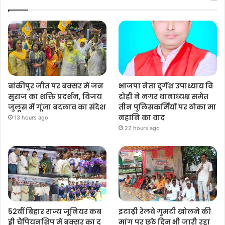
बांकीपुर जीत पर बक्सर में जन
भाजपा नेता दुर्गेश उपाध्याय वि
सुराज का शक्ति प्रदर्शन, विजय
द्रोही ने नगर थानाध्यक्ष समेत
जुलूस में गूंजा बदलाव का संदेश
तीन पुलिसकर्मियों पर ठोका मा
नहानि का वाद
13 hours ago
22 hours ago
52वीं बिहार राज्य जूनियर कब
इटाढ़ी रेलवे गुमटी खोलने की
ड्डी चैंपियनशिप में बक्सर का द
मांग पर छठे दिन भी जारी रहा