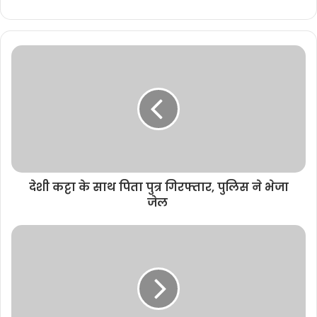
e
b
s
i
t
e
देशी कट्टा के साथ पिता पुत्र गिरफ्तार, पुलिस ने भेजा
जेल