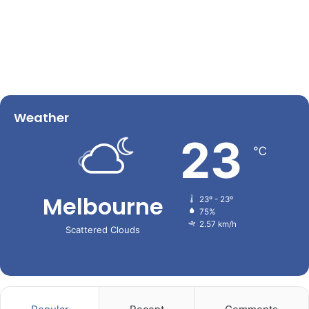
Weather
23
℃
Melbourne
23º - 23º
75%
2.57 km/h
Scattered Clouds