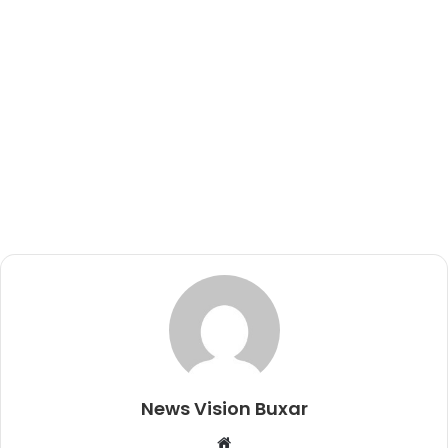
News Vision Buxar
W