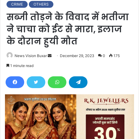
CRIME
OTHERS
सब्जी तोड़ने के विवाद में भतीजा
ने चाचा को ईट से मारा, इलाज
के दौरान हुयी मौत
News Vision Buxar
S
December 29, 2023
0
175
e
1 minute read
n
d
a
n
e
m
a
i
l