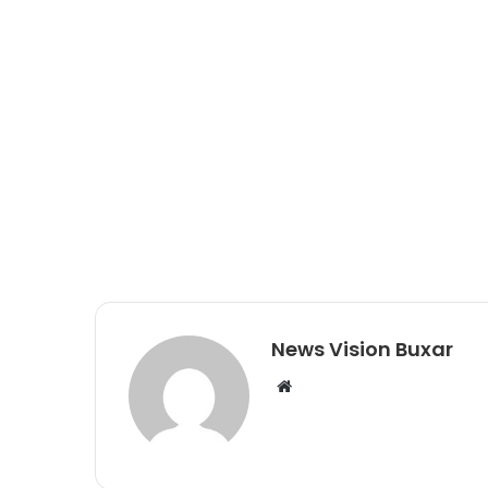
News Vision Buxar
W
e
b
s