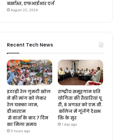
बर्खास्त, एफआईआर दर्ज
August 22, 2024
Recent Tech News
इटाढ़ी रेल गुमटी खोल
राष्ट्रीय समूहगान प्रति
ने की मांग को लेकर
योगिता की तैयारियां पू
रेल चक्का जाम,
री, 8 अगस्त को एम.वी.
डीआरएम
कॉलेज में गूंजेंगे देशभ
से वार्ता के बाद 7 दिन
क्ति के सुर
का मिला समय
1 day ago
5 hours ago