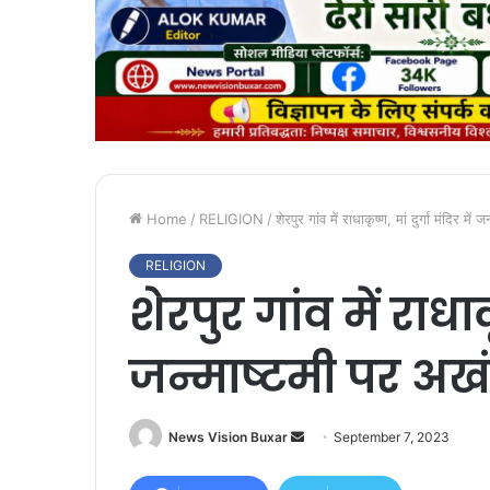
Home
/
RELIGION
/
शेरपुर गांव में राधाकृष्ण, मां दुर्गा मंदिर 
RELIGION
शेरपुर गांव में राधाकृ
जन्माष्टमी पर अख
News Vision Buxar
S
September 7, 2023
e
n