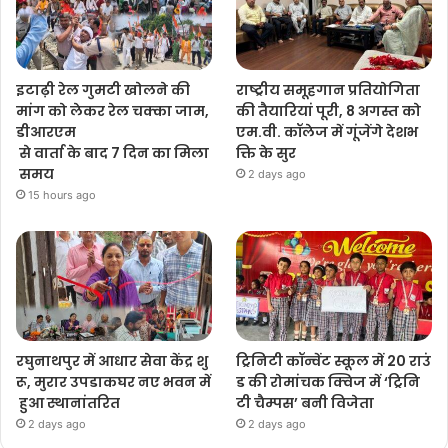
इटाढ़ी रेल गुमटी खोलने की
राष्ट्रीय समूहगान प्रतियोगिता
मांग को लेकर रेल चक्का जाम,
की तैयारियां पूरी, 8 अगस्त को
डीआरएम
एम.वी. कॉलेज में गूंजेंगे देशभ
से वार्ता के बाद 7 दिन का मिला
क्ति के सुर
समय
2 days ago
15 hours ago
रघुनाथपुर में आधार सेवा केंद्र शु
ट्रिनिटी कॉन्वेंट स्कूल में 20 राउं
रू, मुरार उपडाकघर नए भवन में
ड की रोमांचक क्विज में ‘ट्रिनि
हुआ स्थानांतरित
टी चैम्पस’ बनी विजेता
2 days ago
2 days ago