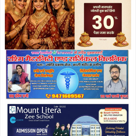
a
i
l