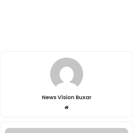
News Vision Buxar
W
e
b
s