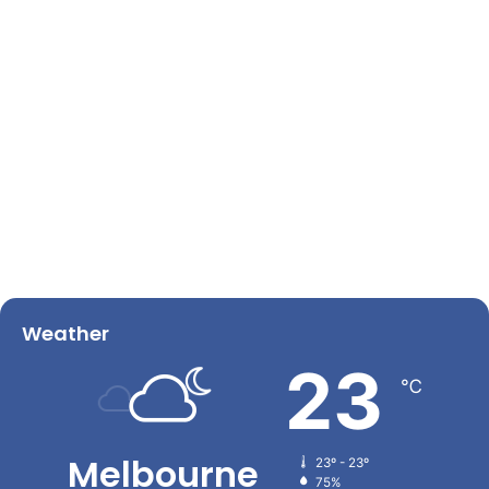
Weather
23
℃
Melbourne
23º - 23º
75%