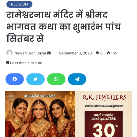
RELIGION
रामेश्वरनाथ मंदिर में श्रीमद
भागवत कथा का शुभारंभ पांच
सितंबर से
News Vision Buxar
S
September 3, 2023
0
155
e
Less than a minute
n
d
a
n
e
m
a
i
l