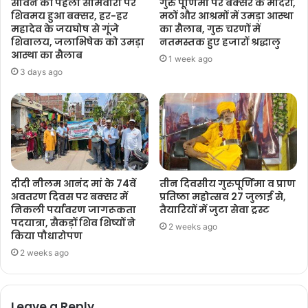
सावन की पहली सोमवारी पर
गुरु पूर्णिमा पर बक्सर के मंदिरों,
शिवमय हुआ बक्सर, हर-हर
मठों और आश्रमों में उमड़ा आस्था
महादेव के जयघोष से गूंजे
का सैलाब, गुरु चरणों में
शिवालय, जलाभिषेक को उमड़ा
नतमस्तक हुए हजारों श्रद्धालु
आस्था का सैलाब
1 week ago
3 days ago
दीदी नीलम आनंद मां के 74वें
तीन दिवसीय गुरुपूर्णिमा व प्राण
अवतरण दिवस पर बक्सर में
प्रतिष्ठा महोत्सव 27 जुलाई से,
निकली पर्यावरण जागरूकता
तैयारियों में जुटा सेवा ट्रस्ट
पदयात्रा, सैकड़ों शिव शिष्यों ने
2 weeks ago
किया पौधारोपण
2 weeks ago
Leave a Reply