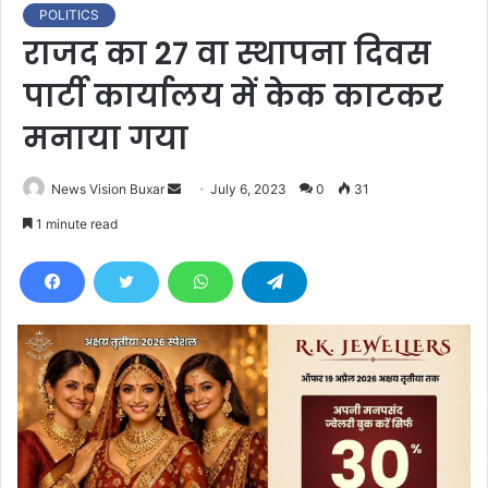
POLITICS
राजद का 27 वा स्थापना दिवस
पार्टी कार्यालय में केक काटकर
मनाया गया
News Vision Buxar
S
July 6, 2023
0
31
e
1 minute read
n
d
a
n
e
m
a
i
l