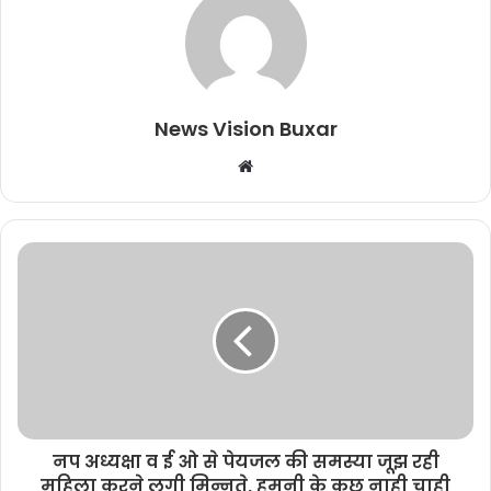
News Vision Buxar
W
e
b
s
i
t
e
नप अध्यक्षा व ई ओ से पेयजल की समस्या जूझ रही
महिला करने लगी मिन्नते, हमनी के कुछ नाही चाही