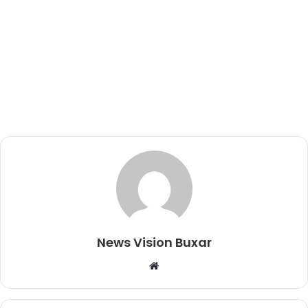
News Vision Buxar
W
e
b