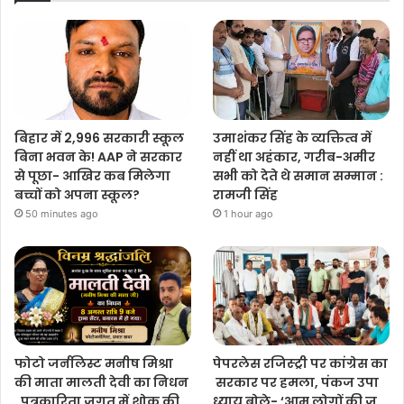
बिहार में 2,996 सरकारी स्कूल
उमाशंकर सिंह के व्यक्तित्व में
बिना भवन के! AAP ने सरकार
नहीं था अहंकार, गरीब-अमीर
से पूछा- आखिर कब मिलेगा
सभी को देते थे समान सम्मान :
बच्चों को अपना स्कूल?
रामजी सिंह
50 minutes ago
1 hour ago
फोटो जर्नलिस्ट मनीष मिश्रा
पेपरलेस रजिस्ट्री पर कांग्रेस का
की माता मालती देवी का निधन
सरकार पर हमला, पंकज उपा
, पत्रकारिता जगत में शोक की
ध्याय बोले- ‘आम लोगों की ज