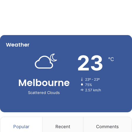
Weather
23
℃
Melbourne
23º - 23º
75%
2.57 km/h
Scattered Clouds
Popular
Recent
Comments