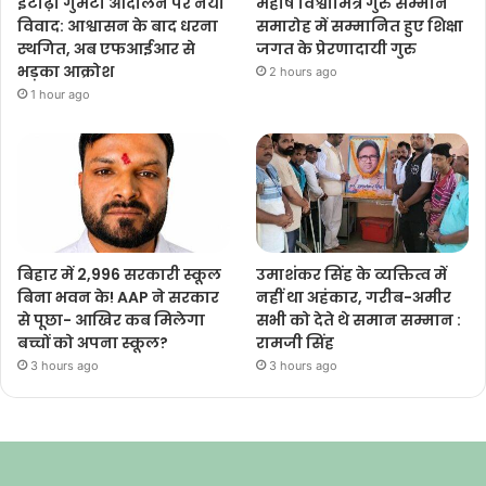
इटाढ़ी गुमटी आंदोलन पर नया
महर्षि विश्वामित्र गुरु सम्मान
विवाद: आश्वासन के बाद धरना
समारोह में सम्मानित हुए शिक्षा
स्थगित, अब एफआईआर से
जगत के प्रेरणादायी गुरु
भड़का आक्रोश
2 hours ago
1 hour ago
बिहार में 2,996 सरकारी स्कूल
उमाशंकर सिंह के व्यक्तित्व में
बिना भवन के! AAP ने सरकार
नहीं था अहंकार, गरीब-अमीर
से पूछा- आखिर कब मिलेगा
सभी को देते थे समान सम्मान :
बच्चों को अपना स्कूल?
रामजी सिंह
3 hours ago
3 hours ago