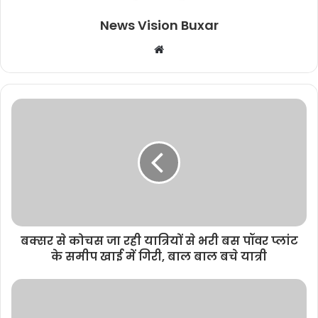
News Vision Buxar
W
e
b
s
i
t
e
बक्सर से कोचस जा रही यात्रियों से भरी बस पॉवर प्लांट
के समीप खाई में गिरी, बाल बाल बचे यात्री