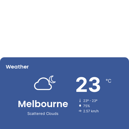
Weather
23
℃
Melbourne
23º - 23º
75%
2.57 km/h
Scattered Clouds