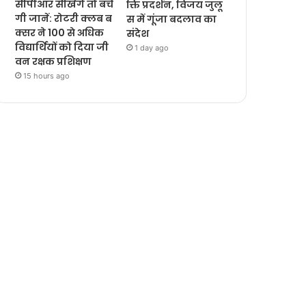
सीपीआर सीखेंगे तो बचें
क्ति प्रदर्शन, विजय जुलू
गी जानें: रोटरी क्लब ब
स में गूंजा बदलाव का
क्सर ने 100 से अधिक
संदेश
विद्यार्थियों को दिया जी
1 day ago
वन रक्षक प्रशिक्षण
15 hours ago