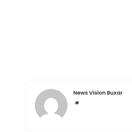
News Vision Buxar
W
e
b
s
i