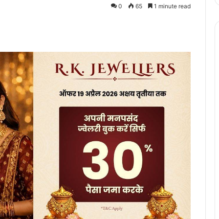
0
65
1 minute read