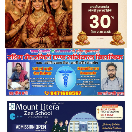
a
i
l