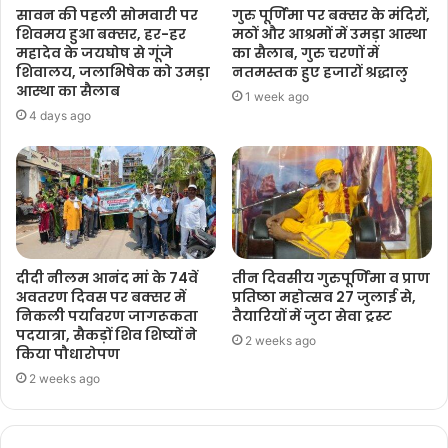
सावन की पहली सोमवारी पर
गुरु पूर्णिमा पर बक्सर के मंदिरों,
शिवमय हुआ बक्सर, हर-हर
मठों और आश्रमों में उमड़ा आस्था
महादेव के जयघोष से गूंजे
का सैलाब, गुरु चरणों में
शिवालय, जलाभिषेक को उमड़ा
नतमस्तक हुए हजारों श्रद्धालु
आस्था का सैलाब
1 week ago
4 days ago
दीदी नीलम आनंद मां के 74वें
तीन दिवसीय गुरुपूर्णिमा व प्राण
अवतरण दिवस पर बक्सर में
प्रतिष्ठा महोत्सव 27 जुलाई से,
निकली पर्यावरण जागरूकता
तैयारियों में जुटा सेवा ट्रस्ट
पदयात्रा, सैकड़ों शिव शिष्यों ने
2 weeks ago
किया पौधारोपण
2 weeks ago