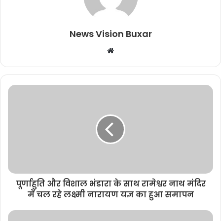
News Vision Buxar
W
e
b
s
i
t
e
पूर्णाहुति और विशाल भंडारा के साथ रामेश्वर नाथ मंदिर
में चल रहे लक्ष्मी नारायण यज्ञ का हुआ समापन