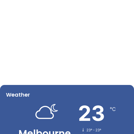
Weather
23
℃
Melbourne
23º - 23º