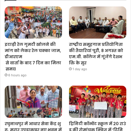
इटाढ़ी रेल गुमटी खोलने की
राष्ट्रीय समूहगान प्रतियोगिता
मांग को लेकर रेल चक्का जाम,
की तैयारियां पूरी, 8 अगस्त को
डीआरएम
एम.वी. कॉलेज में गूंजेंगे देशभ
से वार्ता के बाद 7 दिन का मिला
क्ति के सुर
समय
1 day ago
6 hours ago
रघुनाथपुर में आधार सेवा केंद्र शु
ट्रिनिटी कॉन्वेंट स्कूल में 20 राउं
रू, मुरार उपडाकघर नए भवन में
ड की रोमांचक क्विज में ‘ट्रिनि