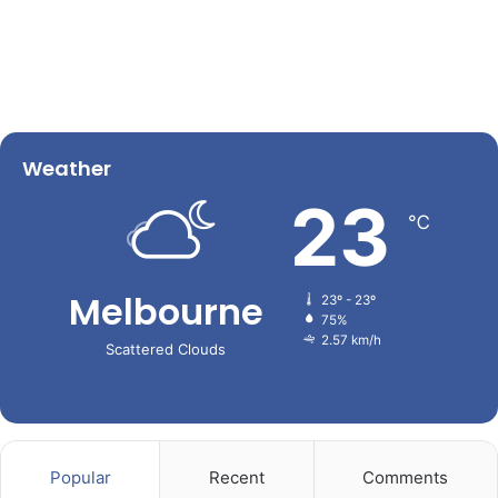
Weather
23
℃
Melbourne
23º - 23º
75%
2.57 km/h
Scattered Clouds
Popular
Recent
Comments