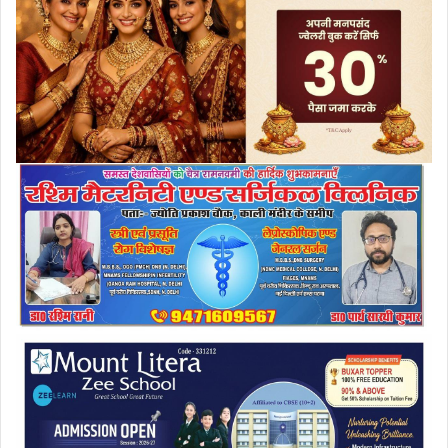
a
i
l