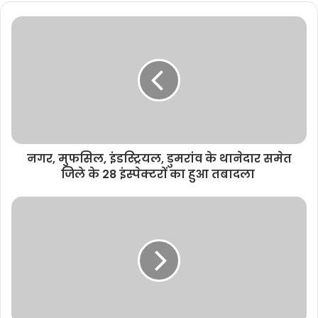
b
s
i
t
e
नगर, मुफसिल, इंडस्ट्रियल, डुमरांव के थानेदार समेत
जिले के 28 इंस्पेक्टरों का हुआ तबादला