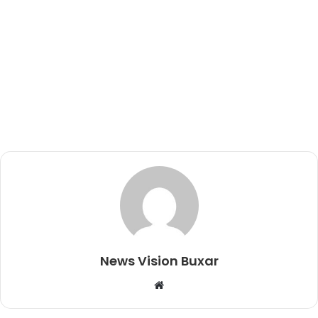
News Vision Buxar
W
e