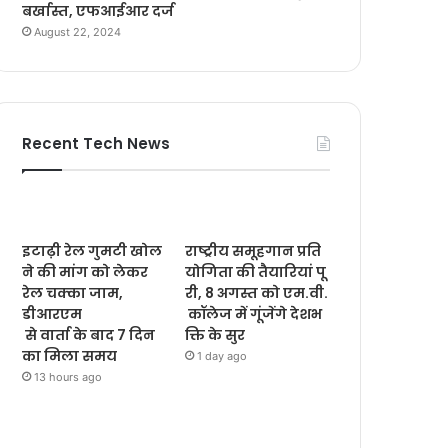
बर्खास्त, एफआईआर दर्ज
August 22, 2024
Recent Tech News
इटाढ़ी रेल गुमटी खोल
राष्ट्रीय समूहगान प्रति
ने की मांग को लेकर
योगिता की तैयारियां पू
रेल चक्का जाम,
री, 8 अगस्त को एम.वी.
डीआरएम
कॉलेज में गूंजेंगे देशभ
से वार्ता के बाद 7 दिन
क्ति के सुर
का मिला समय
1 day ago
13 hours ago