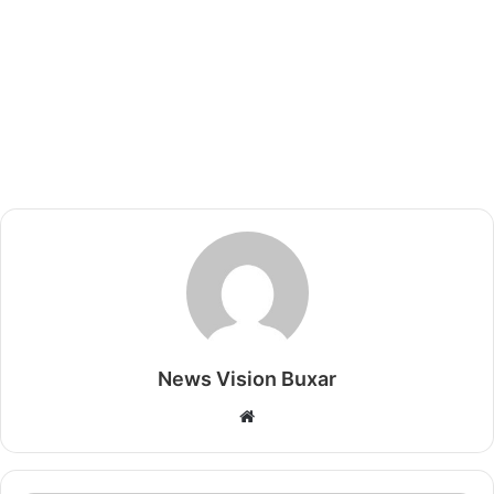
News Vision Buxar
W
e
b