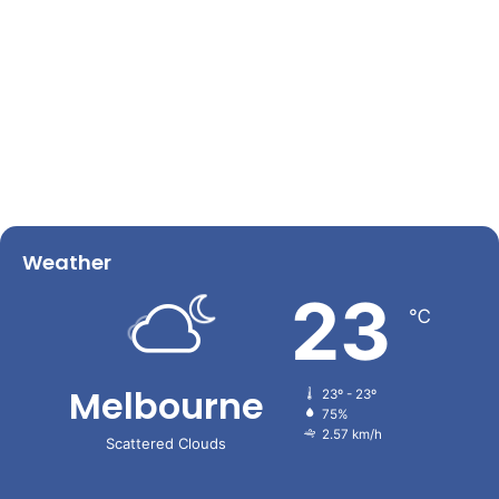
Weather
23
℃
Melbourne
23º - 23º
75%
2.57 km/h
Scattered Clouds