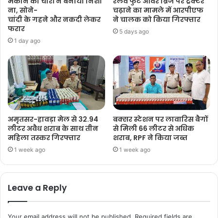
मकान को चोरों ने बनाया निशा
रेलवे फुट ओवर ब्रिज पर ट्रैक्टर
ना, सोने-
चढ़ाने का मामले में आरपीएफ
चांदी के गहने और नकदी लेकर
ने चालक को किया गिरफ्तार
फरार
5 days ago
1 day ago
अमृतसर-हावड़ा मेल से 32.94
बक्सर स्टेशन पर लावारिस बैगों
लीटर अवैध शराब के साथ तीन
से मिली 66 लीटर से अधिक
महिला तस्कर गिरफ्तार
शराब, RPF ने किया जब्त
1 week ago
1 week ago
Leave a Reply
Your email address will not be published.
Required fields are