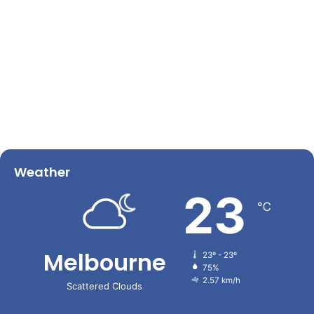
Weather
23
℃
Melbourne
23º - 23º
75%
2.57 km/h
Scattered Clouds