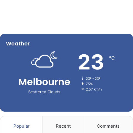
Weather
23
℃
Melbourne
23º - 23º
75%
2.57 km/h
Scattered Clouds
Popular
Recent
Comments