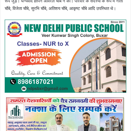
रूप जुड़ें। धन्यवाद ज्ञापन अविरल चौबे ने की। परिवार के सदस्यों के रूप में नीता
चौबे, विजेता चौबे, सुरभि चौबे, अतिशय चौबे, आकृष्ट चौबे आदि उपस्थित थे।