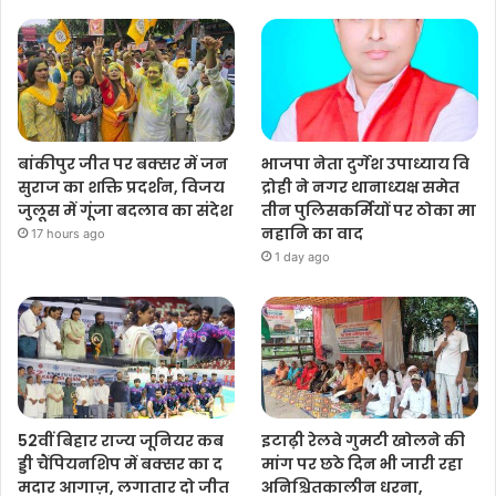
बांकीपुर जीत पर बक्सर में जन
भाजपा नेता दुर्गेश उपाध्याय वि
सुराज का शक्ति प्रदर्शन, विजय
द्रोही ने नगर थानाध्यक्ष समेत
जुलूस में गूंजा बदलाव का संदेश
तीन पुलिसकर्मियों पर ठोका मा
नहानि का वाद
17 hours ago
1 day ago
52वीं बिहार राज्य जूनियर कब
इटाढ़ी रेलवे गुमटी खोलने की
ड्डी चैंपियनशिप में बक्सर का द
मांग पर छठे दिन भी जारी रहा
मदार आगाज़, लगातार दो जीत
अनिश्चितकालीन धरना,