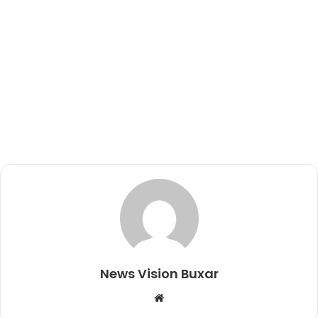
News Vision Buxar
W
e