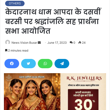
OTHERS
केदारनाथ धाम आपदा के दसवीं
बरसी पर श्रद्धांजलि सह प्रार्थना
सभा आयोजित
News Vision Buxar
S
June 17, 2023
0
24
e
2 minutes read
n
d
a
n
e
m
a
i
l