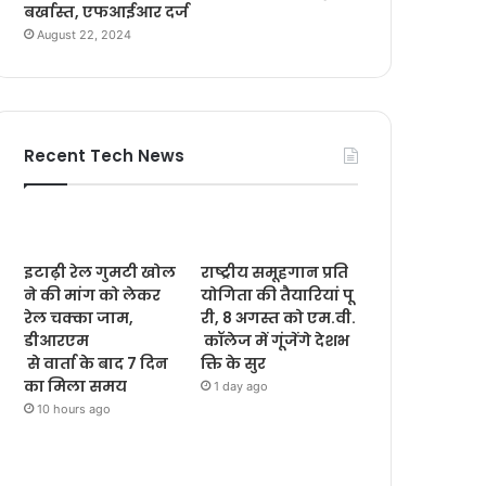
बर्खास्त, एफआईआर दर्ज
August 22, 2024
Recent Tech News
इटाढ़ी रेल गुमटी खोल
राष्ट्रीय समूहगान प्रति
ने की मांग को लेकर
योगिता की तैयारियां पू
रेल चक्का जाम,
री, 8 अगस्त को एम.वी.
डीआरएम
कॉलेज में गूंजेंगे देशभ
से वार्ता के बाद 7 दिन
क्ति के सुर
का मिला समय
1 day ago
10 hours ago