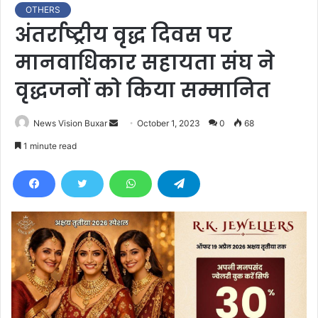
OTHERS
अंतर्राष्ट्रीय वृद्ध दिवस पर
मानवाधिकार सहायता संघ ने
वृद्धजनों को किया सम्मानित
News Vision Buxar
S
October 1, 2023
0
68
e
1 minute read
n
d
a
n
e
m
a
i
l