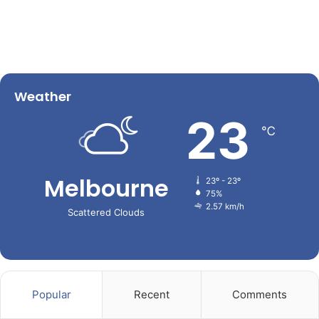
Weather
23
℃
Melbourne
23º - 23º
75%
2.57 km/h
Scattered Clouds
Popular
Recent
Comments