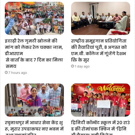
इटाढ़ी रेल गुमटी खोलने की
राष्ट्रीय समूहगान प्रतियोगिता
मांग को लेकर रेल चक्का जाम,
की तैयारियां पूरी, 8 अगस्त को
डीआरएम
एम.वी. कॉलेज में गूंजेंगे देशभ
से वार्ता के बाद 7 दिन का मिला
क्ति के सुर
समय
1 day ago
7 hours ago
रघुनाथपुर में आधार सेवा केंद्र शु
ट्रिनिटी कॉन्वेंट स्कूल में 20 राउं
रू, मुरार उपडाकघर नए भवन में
ड की रोमांचक क्विज में ‘ट्रिनि