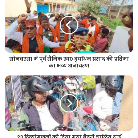
i
t
e
सोनबरसा में पूर्व सैनिक स्व० दुर्योधन प्रसाद की प्रतिमा
का भव्य अनावरण
23 दिव्यांगजनों को दिया गया बैटरी चालित ट्राई