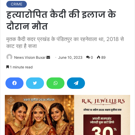
CRIME
हत्यारोपित कैदी की इलाज के
दौरान मौत
मृतक कैदी सदर प्रखंड के पंडितपुर का रहनेवाला था, 2018 से
काट रहा है सजा
News Vision Buxar
S
June 10, 2023
0
89
e
1 minute read
n
d
a
n
e
m
a
i
l