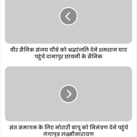
t
e
वीर सैनिक संजय चौबे को श्रद्धांजलि देने शमशान घाट
पहुंचे दानापुर छावनी के सैनिक
संत समागम के लिए मोरारी बापू को निमंत्रण देने पहुंचे
गंगापुत्र लक्ष्मीनारायण