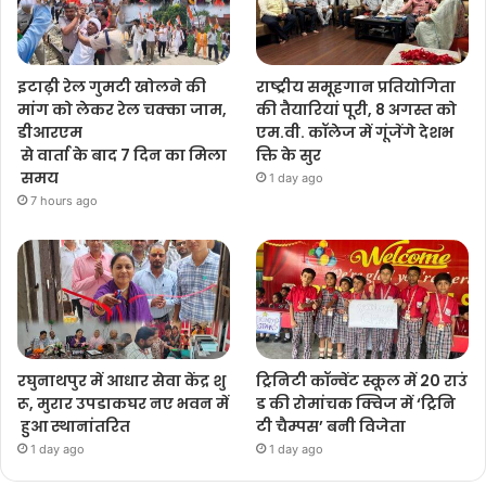
इटाढ़ी रेल गुमटी खोलने की
राष्ट्रीय समूहगान प्रतियोगिता
मांग को लेकर रेल चक्का जाम,
की तैयारियां पूरी, 8 अगस्त को
डीआरएम
एम.वी. कॉलेज में गूंजेंगे देशभ
से वार्ता के बाद 7 दिन का मिला
क्ति के सुर
समय
1 day ago
7 hours ago
रघुनाथपुर में आधार सेवा केंद्र शु
ट्रिनिटी कॉन्वेंट स्कूल में 20 राउं
रू, मुरार उपडाकघर नए भवन में
ड की रोमांचक क्विज में ‘ट्रिनि
हुआ स्थानांतरित
टी चैम्पस’ बनी विजेता
1 day ago
1 day ago