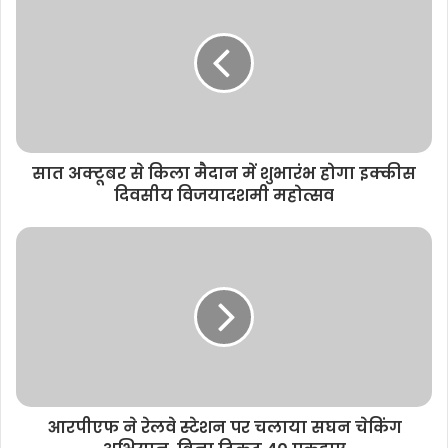
t
e
सात अक्टूबर से किला मैदान में शुभारंभ होगा इक्कीस
दिवसीय विजयादशमी महोत्सव
आरपीएफ ने रेलवे स्टेशन पर चलाया सघन चेकिंग