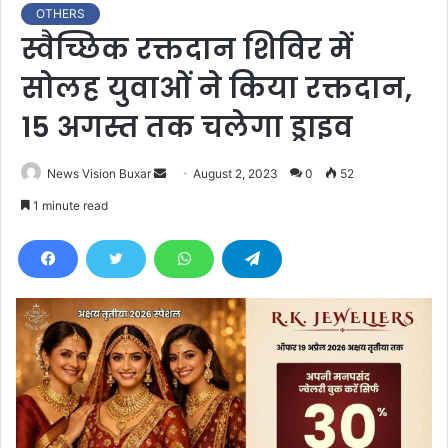
OTHERS
स्वैच्छिक रक्तदान शिविर में
सोलह युवाओं ने किया रक्तदान,
15 अगस्त तक चलेगा ड्राइव
News Vision Buxar
S
August 2, 2023
0
52
e
1 minute read
n
d
a
n
e
m
a
i
l