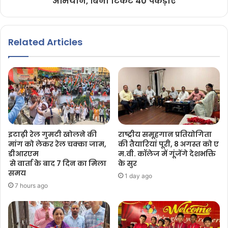
अभियान, बिना टिकट 40 पकड़ाए
Related Articles
इटाढ़ी रेल गुमटी खोलने की
राष्ट्रीय समूहगान प्रतियोगिता
मांग को लेकर रेल चक्का जाम,
की तैयारियां पूरी, 8 अगस्त को ए
डीआरएम
म.वी. कॉलेज में गूंजेंगे देशभक्ति
से वार्ता के बाद 7 दिन का मिला
के सुर
समय
1 day ago
7 hours ago