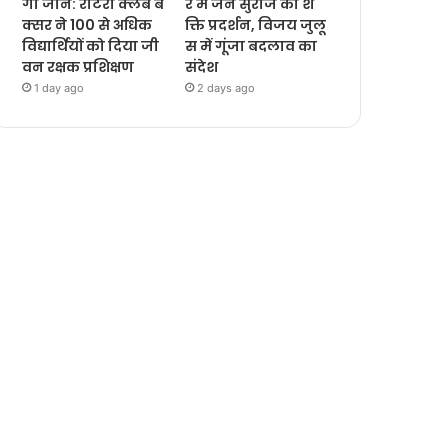
गी जानें: रोटरी क्लब ब
र में जन सुराज का श
क्सर ने 100 से अधिक
क्ति प्रदर्शन, विजय जुलू
विद्यार्थियों को दिया जी
स में गूंजा बदलाव का
वन रक्षक प्रशिक्षण
संदेश
1 day ago
2 days ago