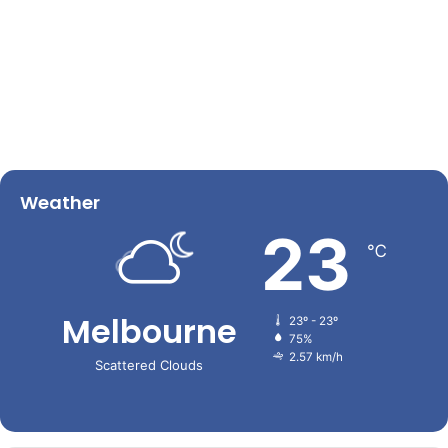
Weather
23
℃
Melbourne
23º - 23º
75%
2.57 km/h
Scattered Clouds