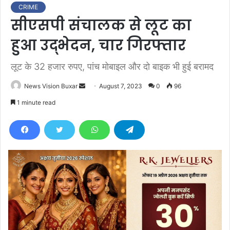
CRIME
सीएसपी संचालक से लूट का
हुआ उद्भेदन, चार गिरफ्तार
लूट के 32 हजार रुपए, पांच मोबाइल और दो बाइक भी हुई बरामद
News Vision Buxar
S
August 7, 2023
0
96
e
1 minute read
n
d
a
n
e
m
a
i
l