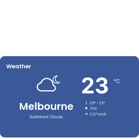
Weather
23
℃
Melbourne
23º - 23º
75%
2.57 km/h
Scattered Clouds