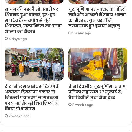
सावन की पहली सोमवारी पर
गुरु पूर्णिमा पर बक्सर के मंदिरों,
शिवमय हुआ बक्सर, हर-हर
मठों और आश्रमों में उमड़ा आस्था
महादेव के जयघोष से गूंजे
का सैलाब, गुरु चरणों में
शिवालय, जलाभिषेक को उमड़ा
नतमस्तक हुए हजारों श्रद्धालु
आस्था का सैलाब
1 week ago
4 days ago
दीदी नीलम आनंद मां के 74वें
तीन दिवसीय गुरुपूर्णिमा व प्राण
अवतरण दिवस पर बक्सर में
प्रतिष्ठा महोत्सव 27 जुलाई से,
निकली पर्यावरण जागरूकता
तैयारियों में जुटा सेवा ट्रस्ट
पदयात्रा, सैकड़ों शिव शिष्यों ने
2 weeks ago
किया पौधारोपण
2 weeks ago