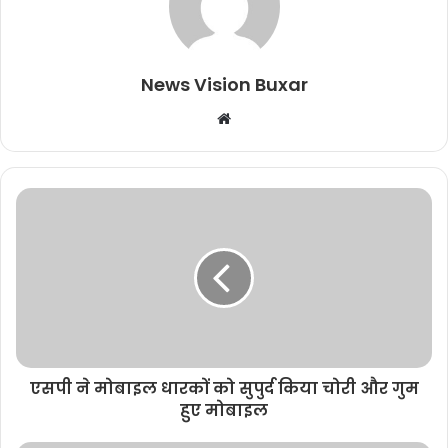
News Vision Buxar
W
e
b
s
i
t
e
एसपी ने मोबाइल धारकों को सुपुर्द किया चोरी और गुम
हुए मोबाइल