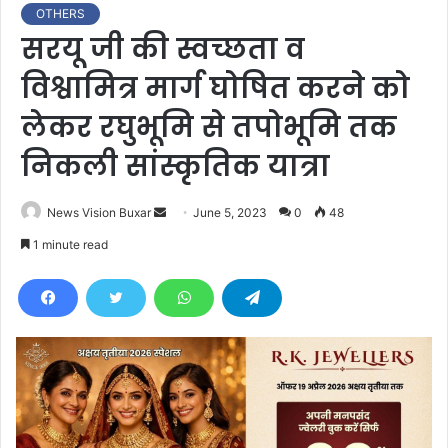
OTHERS
सरयू जी की स्वच्छता व
विश्वामित्र मार्ग घोषित करने को
लेकर रघुभूमि से तपोभूमि तक
निकली सांस्कृतिक यात्रा
News Vision Buxar
S
June 5, 2023
0
48
e
1 minute read
n
d
a
n
e
m
a
i