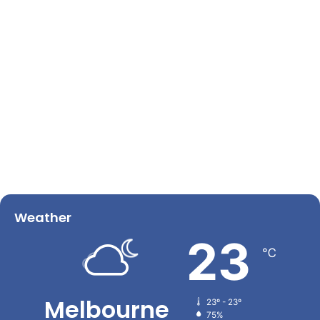
Weather
23
℃
Melbourne
23º - 23º
75%