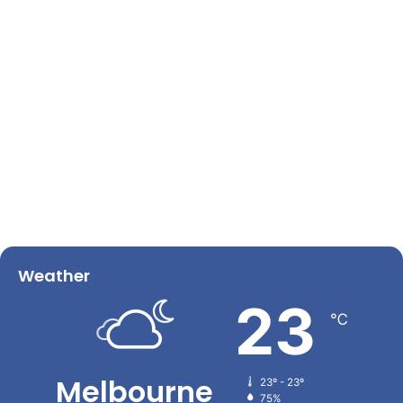
Weather
23
℃
Melbourne
23º - 23º
75%