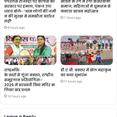
पेपरलेस रजिस्ट्री पर कांग्रेस का
सावन के रंग में रंगा केसरवानी
सरकार पर हमला, पंकज उपा
समाज, महिलाओं ने धूमधाम से
ध्याय बोले- ‘आम लोगों की जमी
मनाया सावन महोत्सव
न की सुरक्षा से समझौता बर्दाश्त
7 hours ago
नहीं’
6 hours ago
राष्ट्रभक्ति
डी.ए.वी. बक्सर में खेल महाकुंभ
के स्वरों से गूंजा बक्सर, राष्ट्रीय
का भव्य शुभारंभ
समूहगान प्रतियोगिता–
11 hours ago
2026 में सरस्वती विद्या मंदिर बा
लिका खंड प्रथम
10 hours ago
Leave a Reply