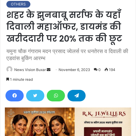
OTHERS
शहर के झुनबाबू सर्राफ के यहाँ
दिवाली महाऑफर, डायमंड की
खरीददारी पर 20% तक की छूट
यमुना चौक गंगाराम मदन प्रसाद ज्वेलर्स पर धनतेरस व दिवाली की
एडवांस बुकिंग आरम्भ
News Vision Buxar
S
November 6, 2023
0
194
e
1 minute read
n
d
a
n
e
m
a
i