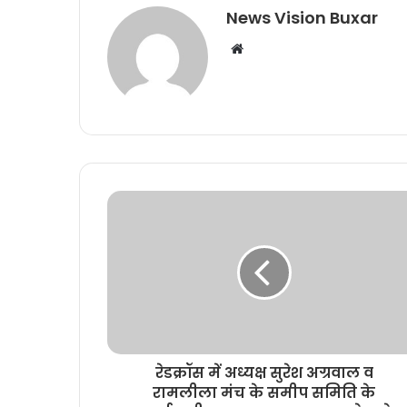
News Vision Buxar
W
e
b
s
i
t
e
रेडक्रॉस में अध्यक्ष सुरेश अग्रवाल व
रामलीला मंच के समीप समिति के