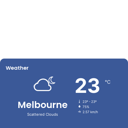
Weather
23
℃
Melbourne
23º - 23º
75%
2.57 km/h
Scattered Clouds