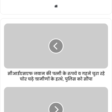
W
e
b
s
i
t
e
सीआईएसएफ जवान की पत्नी के रुपये व गहने चुरा रहे
चोर चढ़े ग्रामीणों के हत्थे, पुलिस को सौंपा