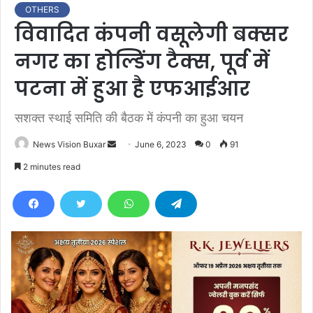
OTHERS
विवादित कंपनी वसूलेगी बक्सर
नगर का होल्डिंग टैक्स, पूर्व में
पटना में हुआ है एफआईआर
सशक्त स्थाई समिति की बैठक में कंपनी का हुआ चयन
News Vision Buxar
S
June 6, 2023
0
91
e
2 minutes read
n
d
a
n
e
m
a
i
l