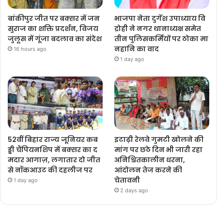
बांकीपुर जीत पर बक्सर में जन
भाजपा नेता दुर्गेश उपाध्याय वि
सुराज का शक्ति प्रदर्शन, विजय
द्रोही ने नगर थानाध्यक्ष समेत
जुलूस में गूंजा बदलाव का संदेश
तीन पुलिसकर्मियों पर ठोका मा
नहानि का वाद
16 hours ago
1 day ago
52वीं बिहार राज्य जूनियर कब
इटाढ़ी रेलवे गुमटी खोलने की
ड्डी चैंपियनशिप में बक्सर का द
मांग पर छठे दिन भी जारी रहा
मदार आगाज़, लगातार दो जीत
अनिश्चितकालीन धरना,
से नॉकआउट की दहलीज पर
आंदोलन तेज करने की
चेतावनी
1 day ago
2 days ago