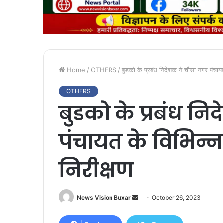
Home
/
OTHERS
/
बुडको के प्रबंध निदेशक ने चौसा नगर पंचायत
OTHERS
बुडको के प्रबंध न
पंचायत के विभिन्न
निरीक्षण
News Vision Buxar
S
October 26, 2023
e
n