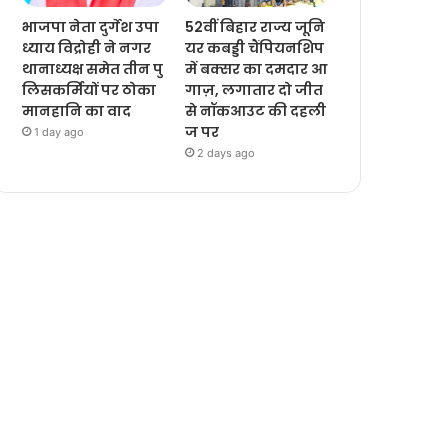
भाजपा नेता दुर्गेश उपा
52वीं बिहार राज्य जूनि
ध्याय विद्रोही ने नगर
यर कबड्डी चैंपियनशिप
थानाध्यक्ष समेत तीन पु
में बक्सर का दमदार आ
लिसकर्मियों पर ठोका
गाज़, लगातार दो जीत
मानहानि का वाद
से नॉकआउट की दहली
ज पर
1 day ago
2 days ago