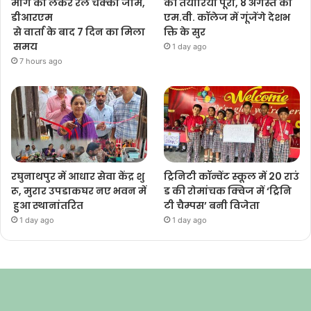
मांग को लेकर रेल चक्का जाम,
की तैयारियां पूरी, 8 अगस्त को
डीआरएम
एम.वी. कॉलेज में गूंजेंगे देशभ
से वार्ता के बाद 7 दिन का मिला
क्ति के सुर
समय
1 day ago
7 hours ago
रघुनाथपुर में आधार सेवा केंद्र शु
ट्रिनिटी कॉन्वेंट स्कूल में 20 राउं
रू, मुरार उपडाकघर नए भवन में
ड की रोमांचक क्विज में ‘ट्रिनि
हुआ स्थानांतरित
टी चैम्पस’ बनी विजेता
1 day ago
1 day ago