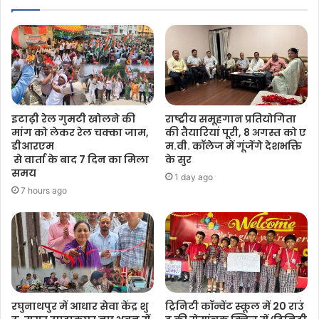
इटाढ़ी रेल गुमटी खोलने की
राष्ट्रीय समूहगान प्रतियोगिता
मांग को लेकर रेल चक्का जाम,
की तैयारियां पूरी, 8 अगस्त को ए
डीआरएम
म.वी. कॉलेज में गूंजेंगे देशभक्ति
से वार्ता के बाद 7 दिन का मिला
के सुर
समय
1 day ago
7 hours ago
रघुनाथपुर में आधार सेवा केंद्र शु
ट्रिनिटी कॉन्वेंट स्कूल में 20 राउं