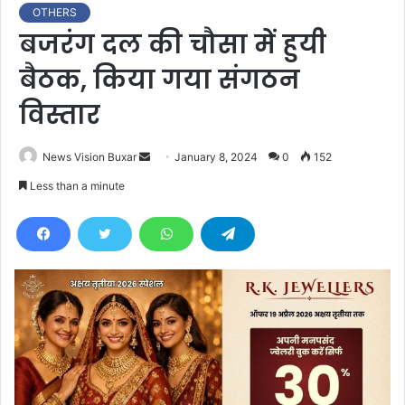
OTHERS
बजरंग दल की चौसा में हुयी
बैठक, किया गया संगठन
विस्तार
News Vision Buxar
S
January 8, 2024
0
152
e
Less than a minute
n
d
a
n
e
m
a
i
l