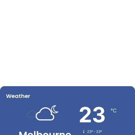
Weather
23
℃
Melbourne
23º - 23º