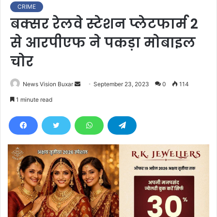
CRIME
बक्सर रेलवे स्टेशन प्लेटफार्म 2
से आरपीएफ ने पकड़ा मोबाइल
चोर
News Vision Buxar
S
September 23, 2023
0
114
e
1 minute read
n
d
a
n
e
m
a
i
l