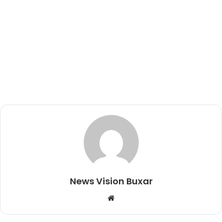
News Vision Buxar
W
e
b