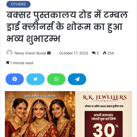
OTHERS
बक्सर पुस्तकालय रोड में टम्बल
ड्राई क्लीनर्स के शोरूम का हुआ
भव्य शुभारम्भ
News Vision Buxar
S
October 17, 2023
0
254
e
1 minute read
n
d
a
n
e
m
a
i
l