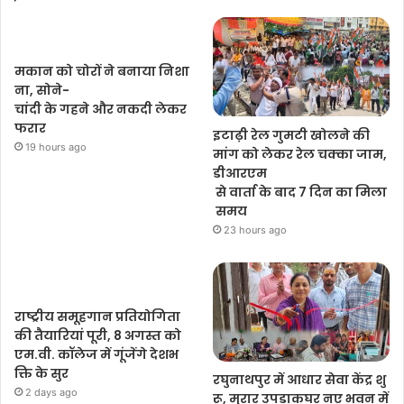
मकान को चोरों ने बनाया निशा
ना, सोने-
चांदी के गहने और नकदी लेकर
फरार
इटाढ़ी रेल गुमटी खोलने की
19 hours ago
मांग को लेकर रेल चक्का जाम,
डीआरएम
से वार्ता के बाद 7 दिन का मिला
समय
23 hours ago
राष्ट्रीय समूहगान प्रतियोगिता
की तैयारियां पूरी, 8 अगस्त को
एम.वी. कॉलेज में गूंजेंगे देशभ
क्ति के सुर
रघुनाथपुर में आधार सेवा केंद्र शु
2 days ago
रू, मुरार उपडाकघर नए भवन में