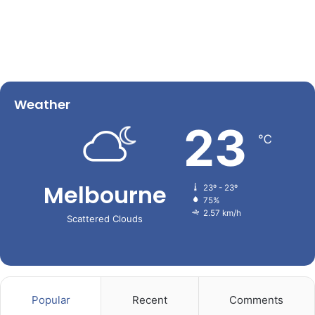
Weather
23
℃
Melbourne
23º - 23º
75%
2.57 km/h
Scattered Clouds
Popular
Recent
Comments