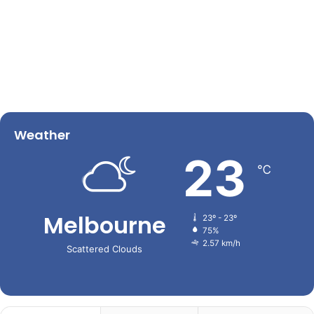
Weather
23
℃
Melbourne
23º - 23º
75%
2.57 km/h
Scattered Clouds