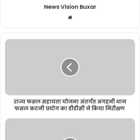
News Vision Buxar
W
e
b
s
i
t
e
राज्य फसल सहायता योजना अंतर्गत अगहनी धान
फसल कटनी प्रयोग का डीडीसी ने किया निरीक्षण