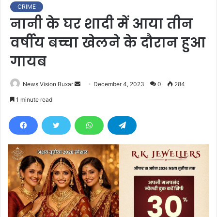
CRIME
नानी के घर शादी में आया तीन
वर्षीय बच्चा खेलने के दौरान हुआ
गायब
News Vision Buxar
S
December 4, 2023
0
284
e
1 minute read
n
d
a
n
e
m
a
i
l