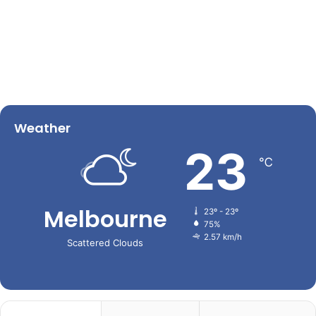
Weather
23
℃
Melbourne
23º - 23º
75%
2.57 km/h
Scattered Clouds