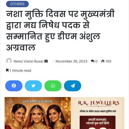
OTHERS
नशा मुक्ति दिवस पर मुख्यमंत्री
द्वारा मद्य निषेध पदक से
सम्मानित हुए डीएम अंशुल
अग्रवाल
News Vision Buxar
S
November 26, 2023
0
193
e
1 minute read
n
d
a
n
e
m
a
i