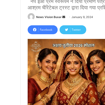
नप ईओ प्रेम स्वरूपम ने दिया प्रमाण पत्र.
आश्रम चैरिटेबल ट्रस्ट द्वारा दिया गया प्रश
News Vision Buxar
S
January 9, 2024
e
n
Facebook
Twitter
d
a
n
e
m
a
i
l