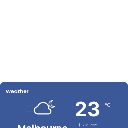
Weather
23
℃
23º - 23º