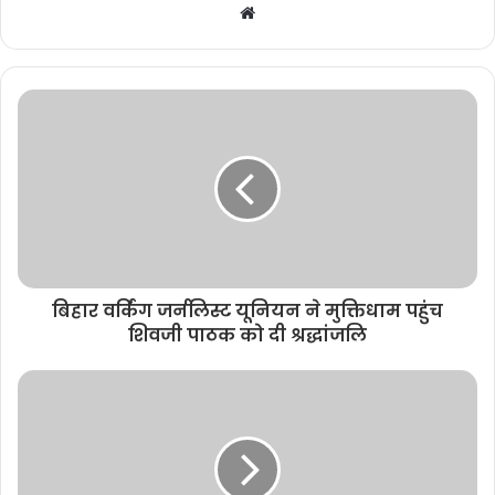
W
e
b
s
i
t
e
बिहार वर्किंग जर्नलिस्ट यूनियन ने मुक्तिधाम पहुंच
शिवजी पाठक को दी श्रद्धांजलि