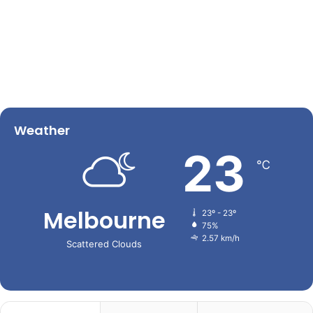
Weather
23
℃
Melbourne
23º - 23º
75%
2.57 km/h
Scattered Clouds